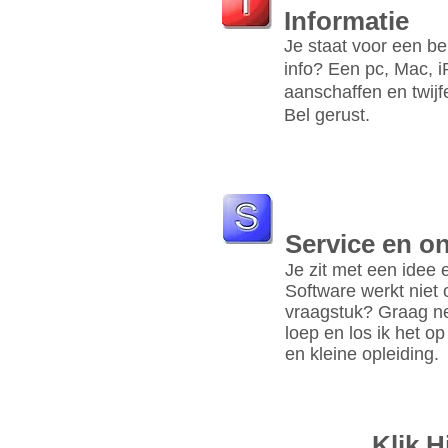
Informatie
Je staat vo
or een be
info
? E
en pc, Mac, i
aanschaffen en twijf
Bel gerust.
Service en o
Je zit met een idee 
Software werkt niet 
vraagstuk? Graag n
loep en los ik het op
en kleine opleiding.
Klik 