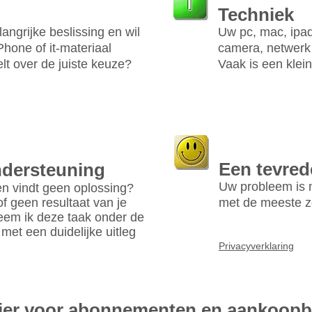
Techniek
l
ang
rijke beslissing en wil
Uw pc, mac, ipad,
Phone of it-materiaal
camera, netwerk 
elt over de juiste keuze?
Vaak is een klei
Een tevred
ndersteuning
Uw probleem is m
en vindt geen oplossing?
of geen resultaat van je
met de meeste zo
eem ik deze taak onder de
 met een duidelijke uitleg
Privacyverklaring
Hier voor abonnementen en aankoop